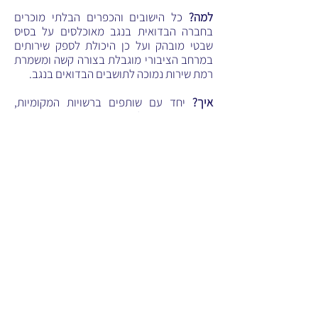
למה?
כל הישובים והכפרים הבלתי מוכרים
בחברה הבדואית בנגב מאוכלסים על בסיס
שבטי מובהק ועל כן היכולת לספק שירותים
במרחב הציבורי מוגבלת בצורה קשה ומשמרת
רמת שירות נמוכה לתושבים הבדואים בנגב.
איך?
יחד עם שותפים ברשויות המקומיות,
במשרדי הממשלה ובחברה האזרחית, יצרנו
מודל לשכונה / ישוב אל שבטי אשר מבוסס על
אנשים שמבקשים איכות חיים גבוהה ללא תלות
במבנה השבטי המסורתי. עם הצלחת המודל
בשכונה/ בישוב שיוקם אנו צופים כי יתעורר
לחץ בקרב תושבים בישובים הבדואים הקיימים
להשוות את רמת המחייה ולייצר מנגנוני שירות
השמים את התושב והתושבת במרכז.
מה?
אנו מקדמים את המודל על מנת לייצר
החלטת ממשלה בנידון, מתוך הבנה כי הקמת
ישוב כזה תהווה פריצת דרך משמעותית
באמצעות יצירת מודל לחיקוי הן לחברה
הבדואית בנגב והן למדינת ישראל כולה.