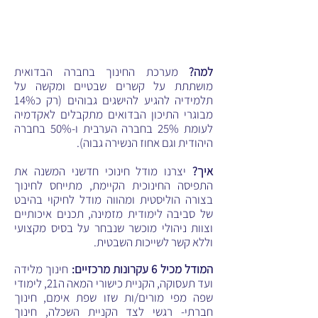
לפתח מערכת חינוך שתאפשר
לצעירים הבדואיים למצות את מלוא
הפוטנציאל האישי שלהם.
למה?
מערכת החינוך בחברה הבדואית
מושתתת על קשרים שבטיים ומקשה על
תלמידיה להגיע להישגים גבוהים (רק כ14%
מבוגרי התיכון הבדואים מתקבלים לאקדמיה
לעומת 25% בחברה הערבית ו-50% בחברה
היהודית וגם אחוז הנשירה גבוה).
איך?
יצרנו מודל חינוכי חדשני המשנה את
התפיסה החינוכית הקיימת, מתייחס לחינוך
בצורה הוליסטית ומהווה מודל לחיקוי בהיבט
של סביבה לימודית מזמינה, תכנים איכותיים
וצוות ניהולי מוכשר שנבחר על בסיס מקצועי
וללא קשר לשייכות השבטית.
המודל מכיל 6 עקרונות מרכזיים:
חינוך מלידה
ועד תעסוקה, הקניית כישורי המאה ה21, לימודי
שפה מפי מורים/ות שזו שפת אימם, חינוך
חברתי- רגשי לצד הקניית השכלה, חינוך