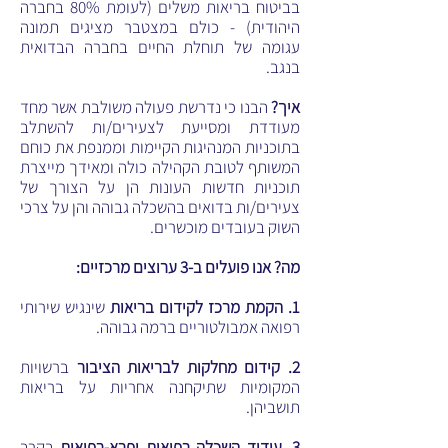
בביטוח בריאות משלים (לעומת 80% בחברה
היהודית) - כולם במצטבר מציגים תמונה
עגומה של תוחלת החיים בחברה הבדואית
בנגב.
איך?
הבנו כי נדרשת פעולה משולבת אשר מחד
מעודדת ומסייעת לצעירים/ות להשתלב
בתוכניות המנהיגות הקיימות וממנפת את כוחם
המשותף לטובת הקהילה כולה ומאידך מייצרת
תוכניות חדשות העונות הן על הצורך של
צעירים/ות בדואים בהשכלה גבוהה והן על צרכי
השוק בעובדים מוכשרים.
מה? אנו פועלים ב-3 ערוצים מרכזיים:
1. הקמת מרכז לקידום בריאות
שינגיש שירותי
רפואה אמבולטוריים ברמה גבוהה.
2. קידום מחלקות לבריאות הציבור
ברשויות
המקומיות שתיקחנה אחריות על בריאות
תושביהן.
3. עידוד השכלה רפואית ופרא-רפואית
בקרב