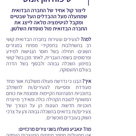
ליצור קול אחיד של החברה הבדואית
שמתעלה מעל ההבדלים העל שבטיים
ומקבל לגיטימציה מלאה לייצג את
החברה הבדואית מול מוסדות השלטון.
למה?
לצעירים וצעירות בחברה הבדואית קושי
רב בהשתלבות בתפקידי מפתח במגזרים
השונים- תחילה בשל חוסר הנגישות למידע
ופרסומים בשפה העברית, לאחר מכן בשל קושי
במימון השכלה גבוהה ולבסוף בשל הדרה
בעולם התעסוקה.
איך?
הבנו כי נדרשת פעולה משולבת אשר מחד
מעודדת ומסייעת לצעירים/ות להשתלב
בתוכניות המנהיגות הקיימות וממנפת את כוחם
המשותף לטובת הקהילה כולה ומאידך מייצרת
תוכניות חדשות העונות הן על הצורך של
צעירים/ות בדואים בהשכלה גבוהה והן על צרכי
השוק בעובדים מוכשרים.
מה? ינאביע פועלת בשני צירים מרכזיים:
אנו מפעילים מספר מיזמים המייצרים העסקה