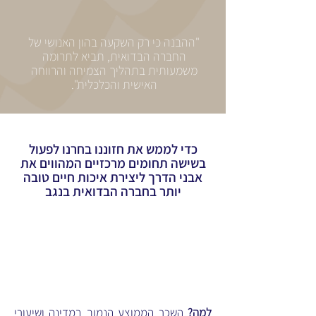
"ההבנה כי רק השקעה בהון האנושי של
החברה הבדואית, תביא לתרומה
משמעותית בתהליך הצמיחה והרווחה
האישית והכלכלית".
כדי לממש את חזוננו בחרנו לפעול
בשישה תחומים מרכזיים המהווים את
אבני הדרך ליצירת איכות חיים טובה
יותר בחברה הבדואית בנגב
פיתוח כלכלי
ותעסוקה
להפוך את החברה הבדואית מנטל
למנוע צמיחה
מרכזי בנגב.
למה?
השכר הממוצע הנמוך במדינה ושיעורי