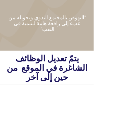
"النهوض بالمجتمع البدوي وتحويله من
عبء إلى رافعة هامة للتنمية في
النقب"
يتمّ تعديل الوظائف
الشاغرة في الموقع من
حين إلى آخر
شارع الوموت, بناية 10,
08-6693002
الطابق 3
المنطقة الصناعية عومر