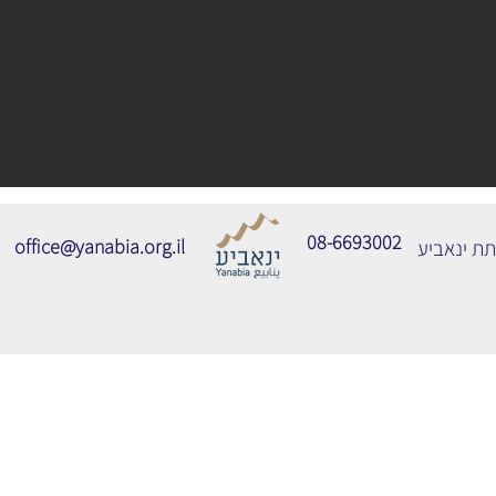
08-6693002
office@yanabia.org.il